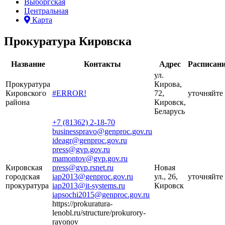
Выборгская
Центральная
Карта
Прокуратура Кировска
Название
Контакты
Адрес
Расписан
ул.
Прокуратура
Кирова,
Кировского
#ERROR!
72,
уточняйте
района
Кировск,
Беларусь
+7 (81362) 2-18-70
businesspravo@genproc.gov.ru
ideagr@genproc.gov.ru
press@gvp.gov.ru
mamontov@gvp.gov.ru
Кировская
press@gvp.rsnet.ru
Новая
городская
iap2013@genproc.gov.ru
ул., 26,
уточняйте
прокуратура
iap2013@it-systems.ru
Кировск
iapsochi2015@genproc.gov.ru
https://prokuratura-
lenobl.ru/structure/prokurory-
rayonov